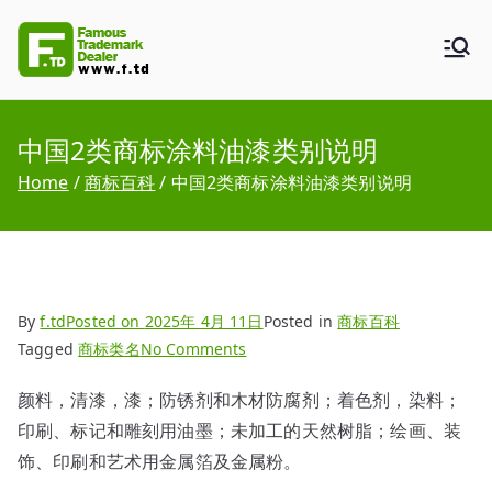
Skip
to
F.TD
Famous Trademark Dealer
content
中国2类商标涂料油漆类别说明
Home
商标百科
中国2类商标涂料油漆类别说明
By
f.td
Posted on
2025年 4月 11日
Posted in
商标百科
on
Tagged
商标类名
No Comments
中
颜料，清漆，漆；防锈剂和木材防腐剂；着色剂，染料；
国
印刷、标记和雕刻用油墨；未加工的天然树脂；绘画、装
2
类
饰、印刷和艺术用金属箔及金属粉。
商