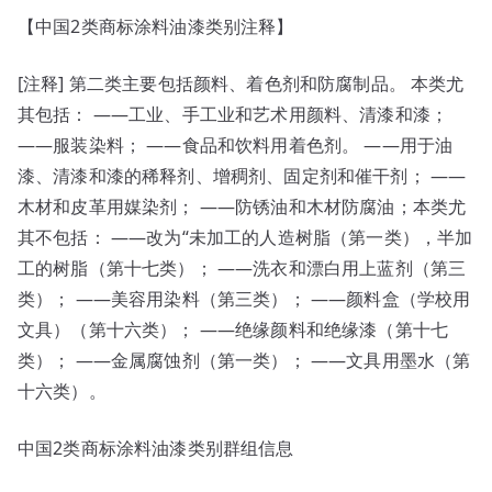
标
【中国2类商标涂料油漆类别注释】
涂
料
[注释] 第二类主要包括颜料、着色剂和防腐制品。 本类尤
油
其包括： ——工业、手工业和艺术用颜料、清漆和漆；
漆
——服装染料； ——食品和饮料用着色剂。 ——用于油
类
漆、清漆和漆的稀释剂、增稠剂、固定剂和催干剂； ——
别
木材和皮革用媒染剂； ——防锈油和木材防腐油；本类尤
说
其不包括： ——改为“未加工的人造树脂（第一类），半加
明
工的树脂（第十七类）； ——洗衣和漂白用上蓝剂（第三
类）； ——美容用染料（第三类）； ——颜料盒（学校用
文具）（第十六类）； ——绝缘颜料和绝缘漆（第十七
类）； ——金属腐蚀剂（第一类）； ——文具用墨水（第
十六类）。
中国2类商标涂料油漆类别群组信息