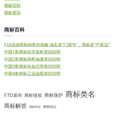
否
商标百科
需
商标资讯
要
办
商标百科
理
地
址
F.td浅谈商标销售的策略 域名是“门牌号”，商标是“产权证”
的
中国1类商标化学原料类别说明
变
中国2类商标涂料油漆类别说明
更？
中国3类商标化妆日用类别说明
中国4类商标工业油脂类别说明
商标类名
F.TD发布
商标侵权
商标保护
商标解答
商标转让
商标评估