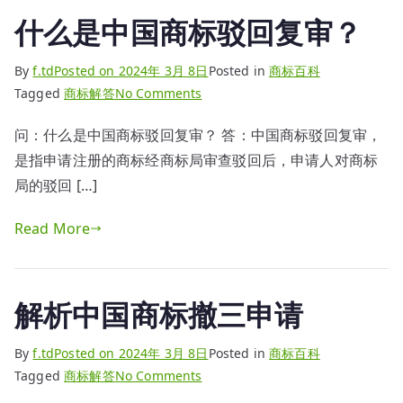
议
什么是中国商标驳回复审？
申
请？
By
f.td
Posted on
2024年 3月 8日
Posted in
商标百科
on
Tagged
商标解答
No Comments
什
问：什么是中国商标驳回复审？ 答：中国商标驳回复审，
么
是指申请注册的商标经商标局审查驳回后，申请人对商标
是
中
局的驳回 […]
国
Read More
商
标
驳
回
解析中国商标撤三申请
复
审？
By
f.td
Posted on
2024年 3月 8日
Posted in
商标百科
on
Tagged
商标解答
No Comments
解