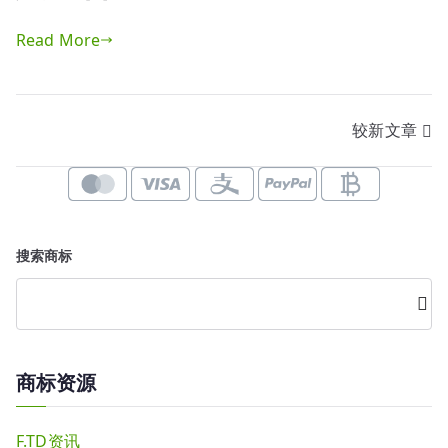
人
Read More
地
址
未
更
文
较新文章
改，
章
但
因
导
行
政
航
搜索商标
区
划
搜
索
或
道
路
商标资源
改
名，
是
F.TD资讯