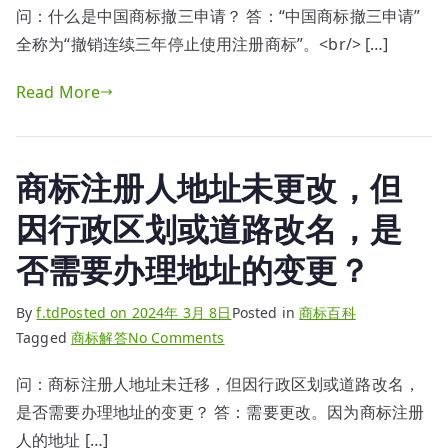
问：什么是中国商标撤三申请？ 答：“中国商标撤三申请”
析
全称为“撤销连续三年停止使用注册商标”。<br/> […]
中
国
Read More
商
标
撤
三
商标注册人地址未更改，但
申
因行政区划或道路改名，是
请
否需要办理地址的变更？
By
f.td
Posted on
2024年 3月 8日
Posted in
商标百科
on
Tagged
商标解答
No Comments
商
问：商标注册人地址未迁移，但因行政区划或道路改名，
标
是否需要办理地址的变更？ 答：需要更改。因为商标注册
注
册
人的地址 […]