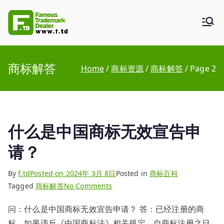
Skip
to
F.TD
Famous Trademark Dealer
content
商标解答
Home
商标资源
商标解答
Page 2
什么是中国商标无效宣告申
请？
By
f.td
Posted on
2024年 3月 8日
Posted in
商标百科
on
Tagged
商标解答
No Comments
什
问：什么是中国商标无效宣告申请？ 答：已经注册的商
么
标，如果违反《中国商标法》相关规定，自商标注册之日
是