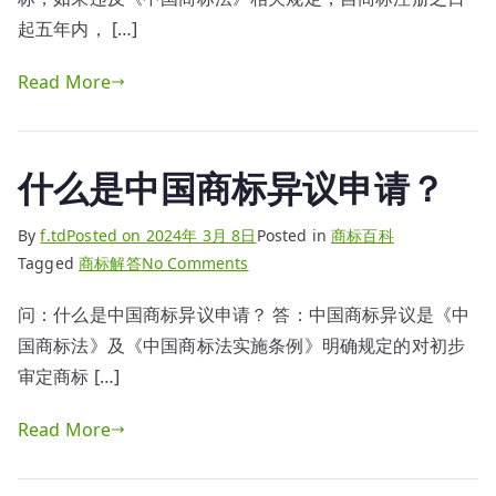
中
起五年内， […]
国
Read More
商
标
无
效
什么是中国商标异议申请？
宣
告
By
f.td
Posted on
2024年 3月 8日
Posted in
商标百科
申
on
Tagged
商标解答
No Comments
请？
什
问：什么是中国商标异议申请？ 答：中国商标异议是《中
么
国商标法》及《中国商标法实施条例》明确规定的对初步
是
中
审定商标 […]
国
Read More
商
标
异