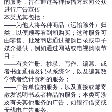
的服务，旨在通过各种传播方式向公众
些?
进行广告宣传。
分
组
本类尤其包括：
有
——为他人将各种商品（运输除外）归
那
类，以便顾客看到和购买；这种服务可
些？
由零售、批发商店通过邮购目录或电子
媒介提供，例如通过网站或电视购物节
目；
——有关注册、抄录、写作、编篡、或
者书面通信及记录系统化，以及编篡数
学或者统计资料的服务；
——广告单位的服务，以及直接或邮寄
散发说明书或者样品的服务；本类可涉
及有关其他服务的广告，如银行借贷或
无线电广告服务。