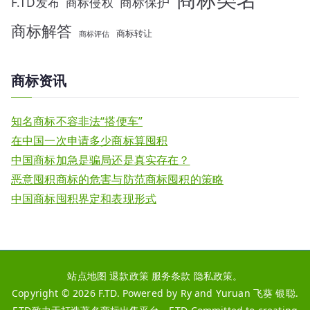
F.TD发布
商标侵权
商标保护
商标解答
商标转让
商标评估
商标资讯
知名商标不容非法“搭便车”
在中国一次申请多少商标算囤积
中国商标加急是骗局还是真实存在？
恶意囤积商标的危害与防范商标囤积的策略
中国商标囤积界定和表现形式
站点地图
退款政策
服务条款
隐私政策
。
Copyright © 2026
F.TD
. Powered by
Ry
and
Yuruan
飞葵
银聪
.