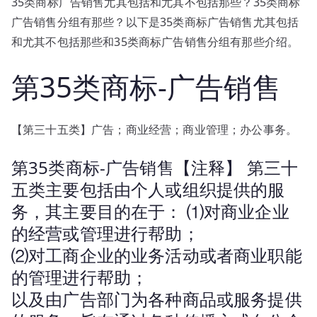
35类商标广告销售尤其包括和尤其不包括那些？35类商标
类
广告销售分组有那些？以下是35类商标广告销售尤其包括
商
标
和尤其不包括那些和35类商标广告销售分组有那些介绍。
广
第35类商标-广告销售
告
销
售
尤
【第三十五类】广告；商业经营；商业管理；办公事务。
其
第35类商标-广告销售【注释】 第三十
包
括
五类主要包括由个人或组织提供的服
和
务，其主要目的在于： ⑴对商业企业
尤
的经营或管理进行帮助；
其
⑵对工商企业的业务活动或者商业职能
不
包
的管理进行帮助；
括
以及由广告部门为各种商品或服务提供
那