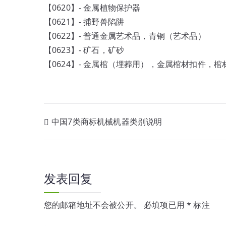
【0620】- 金属植物保护器
【0621】- 捕野兽陷阱
【0622】- 普通金属艺术品，青铜（艺术品）
【0623】- 矿石，矿砂
【0624】- 金属棺（埋葬用），金属棺材扣件，
文
中国7类商标机械机器类别说明
章
导
发表回复
航
您的邮箱地址不会被公开。
必填项已用
*
标注