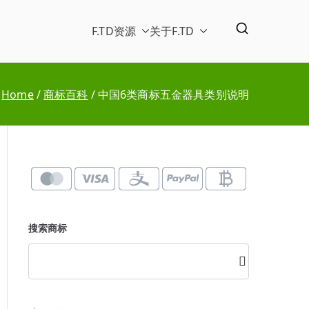
F.TD
资源
关于F.TD
Home
商标百科
中国6类商标五金器具类别说明
搜索商标
搜
索