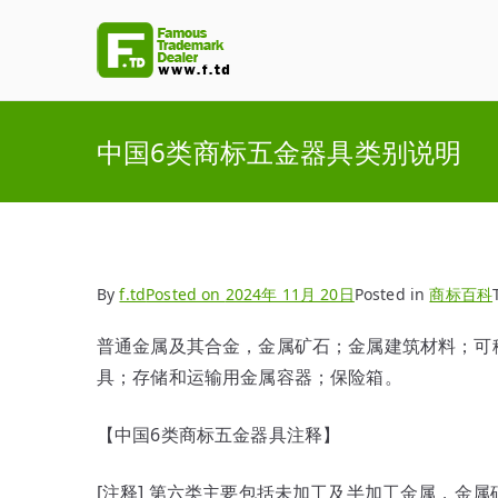
Skip
to
F.TD
Famous Trademark Dealer
content
中国6类商标五金器具类别说明
By
f.td
Posted on
2024年 11月 20日
Posted in
商标百科
普通金属及其合金，金属矿石；金属建筑材料；可
具；存储和运输用金属容器；保险箱。
【中国6类商标五金器具注释】
[注释] 第六类主要包括未加工及半加工金属，金