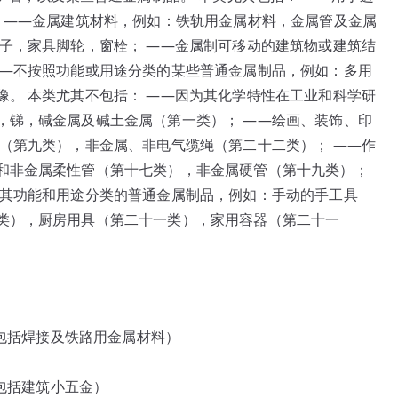
金
； ——金属建筑材料，例如：铁轨用金属材料，金属管及金属
器
子，家具脚轮，窗栓； ——金属制可移动的建筑物或建筑结
具
——不按照功能或用途分类的某些普通金属制品，例如：多用
类
。 本类尤其不包括： ——因为其化学特性在工业和科学研
别
，锑，碱金属及碱土金属（第一类）； ——绘画、装饰、印
说
（第九类），非金属、非电气缆绳（第二十二类）； ——作
明
和非金属柔性管（第十七类），非金属硬管（第十九类）；
按其功能和用途分类的普通金属制品，例如：手动的手工具
类），厨房用具（第二十一类），家用容器（第二十一
不包括焊接及铁路用金属材料）
不包括建筑小五金）