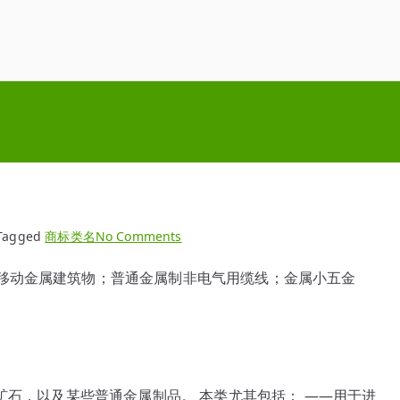
on
Tagged
商标类名
No Comments
中
移动金属建筑物；普通金属制非电气用缆线；金属小五金
国
6
类
商
标
五
属矿石，以及某些普通金属制品。 本类尤其包括： ——用于进