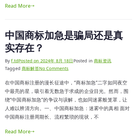
Read More
中国商标加急是骗局还是真
实存在？
By
f.td
Posted on
2024年 8月 18日
Posted in
商标资讯
on
Tagged
商标解答
No Comments
中
在中国商标注册的漫长征途中，“商标加急”二字如同夜空
国
中最亮的星，吸引着无数急于求成的企业目光。然而，围
商
标
绕“中国商标加急”的争议与误解，也如同迷雾般笼罩，让
加
人难以辨清方向。一、中国商标加急：迷雾中的真相 面对
急
中国商标注册周期长、流程繁琐的现状，不
是
骗
Read More
局