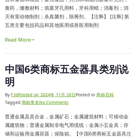
类
膏药，绷敷材料；填塞牙孔用料，牙科用蜡；消毒剂；消
商
灭有害动物制剂；杀真菌剂，除莠剂。【注释】 [注释] 第
标
五类主要包括药品和其他医用或兽医用制剂
药
品
Read More
制
剂
类
中国6类商标五金器具类别说
别
说
明
明
By
f.td
Posted on
2024年 11月 20日
Posted in
商标百科
on
Tagged
商标类名
No Comments
中
普通金属及其合金，金属矿石；金属建筑材料；可移动金
国
属建筑物；普通金属制非电气用缆线；金属小五金具；存
6
类
储和运输用金属容器；保险箱。【中国6类商标五金器具注