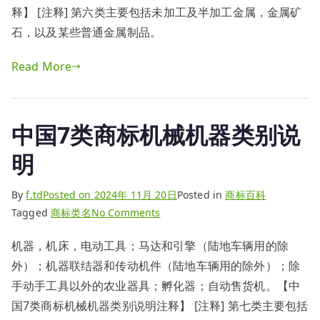
商
释】 [注释] 第六类主要包括未加工及半加工金属，金属矿
标
石，以及某些普通金属制品。
五
金
Read More
器
具
类
中国7类商标机械机器类别说
别
说
明
明
By
f.td
Posted on
2024年 11月 20日
Posted in
商标百科
on
Tagged
商标类名
No Comments
中
机器，机床，电动工具；马达和引擎（陆地车辆用的除
国
外）；机器联结器和传动机件（陆地车辆用的除外）；除
7
类
手动手工具以外的农业器具；孵化器；自动售货机。【中
商
国7类商标机械机器类别说明注释】 [注释] 第七类主要包括
标