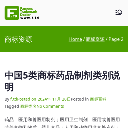
Skip
to
F.TD
Famous Trademark Dealer
content
商标资源
Home
商标资源
Page 2
中国5类商标药品制剂类别说
明
By
f.td
Posted on
2024年 11月 20日
Posted in
商标百科
on
Tagged
商标类名
No Comments
中
药品，医用和兽医用制剂；医用卫生制剂；医用或兽医用
国
营养食物和物质，婴儿食品；人用和动物用膳食补充剂；
5