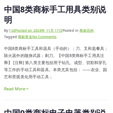
标
中国8类商标手工用具类别说
算
囤
明
积
By
f.td
Posted on
2024年 11月 17日
Posted in
商标百科
on
Tagged
商标类名
No Comments
中
中国8类商标手工具和器具（手动的）；刀、叉和匙餐具；
国
除火器外的随身武器；剃刀。【中国8类商标手工用具注
8
类
释】 [注释] 第八类主要包括用于钻孔、成型、切割和穿孔
商
等工作的手动工具和器具。本类尤其包括： ——农业、园
标
艺和景观美化用手动工具；
手
工
Read More
用
具
类
中国9类商标电子电器类别说
别