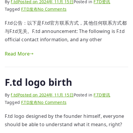
By
f.td
Posted on
2024年 11月 15日
Posted in
F.TD资讯
明
on
Tagged
F.TD发布
No Comments
F.td
F.td公告：以下是F.td官方联系方式，其他任何联系方式都
官
与F.td无关。F.td announcement: The following is F.td
方
联
official contact information, and any other
系
Read More
方
式
F.td logo birth
By
f.td
Posted on
2024年 11月 15日
Posted in
F.TD资讯
on
Tagged
F.TD发布
No Comments
F.td
F.td logo designed by the founder himself, everyone
logo
should be able to understand what it means, right?
birth