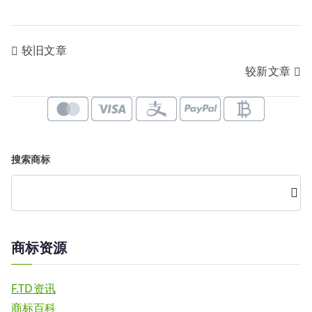
还
是
文
较旧文章
真
实
较新文章
章
存
导
在？
航
搜索商标
搜
索
商标资源
F.TD资讯
商标百科