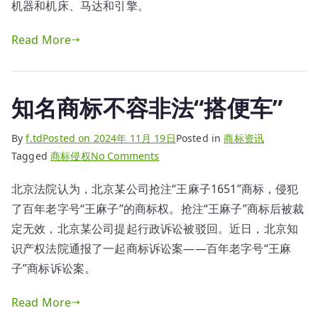
机器和机床、马达和引擎。
机
械
Read More
机
器
类
知名商标不容非法“搭便车”
别
说
By
f.td
Posted on
2024年 11月 19日
Posted in
商标资讯
明
on
Tagged
商标侵权
No Comments
知
北京法院认为，北京某公司抢注“王麻子1651”商标，侵犯
名
了百年老字号“王麻子”的商标权。抢注“王麻子”商标后被裁
商
标
定无效，北京某公司提起行政诉讼被驳回。近日，北京知
不
识产权法院通报了一起商标诉讼案——百年老字号“王麻
容
子”商标诉讼案。
非
法
Read More
“搭