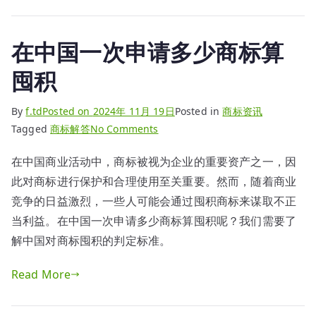
便
车”
在中国一次申请多少商标算
囤积
By
f.td
Posted on
2024年 11月 19日
Posted in
商标资讯
on
Tagged
商标解答
No Comments
在
在中国商业活动中，商标被视为企业的重要资产之一，因
中
此对商标进行保护和合理使用至关重要。然而，随着商业
国
一
竞争的日益激烈，一些人可能会通过囤积商标来谋取不正
次
当利益。在中国一次申请多少商标算囤积呢？我们需要了
申
解中国对商标囤积的判定标准。
请
多
Read More
少
商