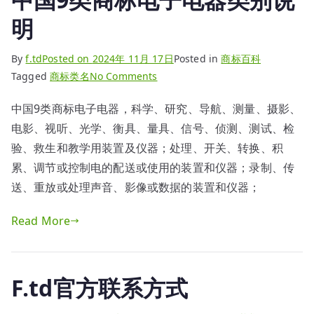
说
明
明
By
f.td
Posted on
2024年 11月 17日
Posted in
商标百科
on
Tagged
商标类名
No Comments
中
中国9类商标电子电器，科学、研究、导航、测量、摄影、
国
电影、视听、光学、衡具、量具、信号、侦测、测试、检
9
类
验、救生和教学用装置及仪器；处理、开关、转换、积
商
累、调节或控制电的配送或使用的装置和仪器；录制、传
标
送、重放或处理声音、影像或数据的装置和仪器；
电
子
Read More
电
器
类
F.td官方联系方式
别
说