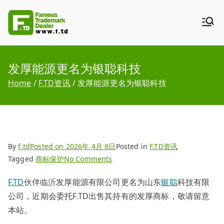
Skip
to
F.TD
Famous Trademark Dealer
content
发厚能源更名为银聪科技
Home
F.TD资讯
发厚能源更名为银聪科技
By
f.td
Posted on
2026年 4月 8日
Posted in
F.TD资讯
on
Tagged
商标保护
No Comments
发
F.TD
伙伴临沂发厚能源有限公司更名为山东
银聪
科技有限
厚
公司，近期会委托F.TD出售其持有的发厚商标，敬请留意
能
源
本站。
更