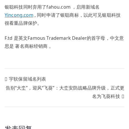
名
银聪科技同时弃用了fahou.com ，启用新域名
为
Yincong.com
, 同时申请了银聪商标，以此可见银聪科技
银
很看重品牌保护。
聪
科
F.td 是英文Famous Trademark Dealer的首字母，中文意
技
思是 著名商标经销商 。
文
宇软保留域名列表
告别“大坔”，迎风“飞葵”：大坔安防战略品牌升级，正式更
章
名为飞葵科技
导
航
发表回复